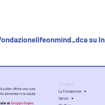
fondazionelifeonmind_dca su I
Chi siamo
i poter offrire una cura
La Fondazione
rbi alimentari e la salute
Servizi
iale al
Gruppo Sapio.