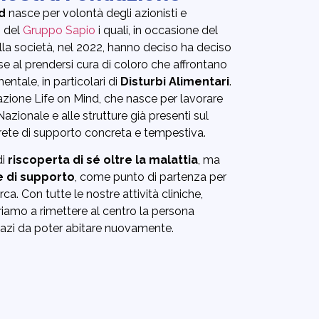
d
nasce per volontà degli azionisti e
o del
Gruppo Sapio
i quali, in occasione del
lla società, nel 2022, hanno deciso ha deciso
rse al prendersi cura di coloro che affrontano
ntale, in particolari di
Disturbi Alimentari
.
azione Life on Mind, che nasce per lavorare
azionale e alle strutture già presenti sul
na rete di supporto concreta e tempestiva.
di
riscoperta di sé oltre la malattia
, ma
e di supporto
, come punto di partenza per
ca. Con tutte le nostre attività cliniche,
iriamo a rimettere al centro la persona
spazi da poter abitare nuovamente.